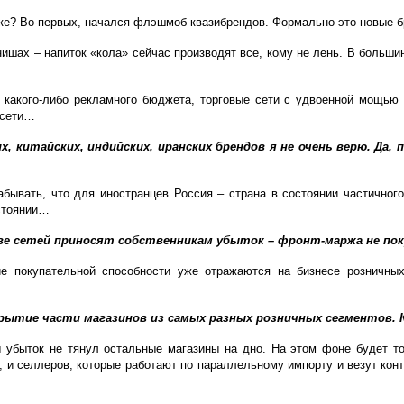
нке? Во-первых, начался флэшмоб квазибрендов. Формально это новые
нишах – напиток «кола» сейчас производят все, кому не лень. В больши
ез какого-либо рекламного бюджета, торговые сети с удвоенной мощь
 сети…
 китайских, индийских, иранских брендов я не очень верю. Да, 
абывать, что для иностранцев Россия – страна в состоянии частичног
остоянии…
тве сетей приносят собственникам убыток – фронт-маржа не п
е покупательной способности уже отражаются на бизнесе розничных
закрытие части магазинов из самых разных розничных сегментов
 убыток не тянул остальные магазины на дно. На этом фоне будет тол
и селлеров, которые работают по параллельному импорту и везут конт