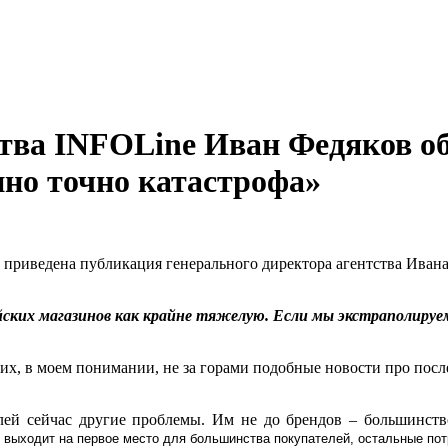
тва INFOLine Иван Федяков об
нно точно катастрофа»
приведена публикация генерального директора агентства Ивана 
ких магазинов как крайне тяжелую. Если мы экстраполируем
угих, в моем понимании, не за горами подобные новости про по
елей сейчас другие проблемы. Им не до брендов – большинст
 выходит на первое место для большинства покупателей, остальные пот