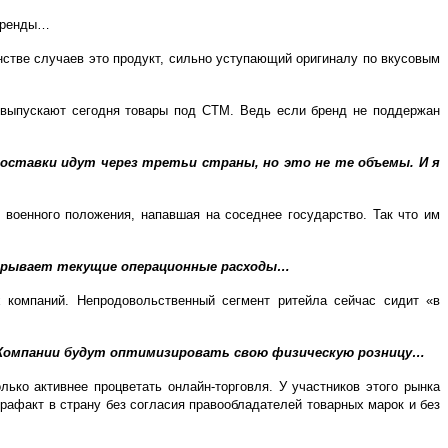
 бренды…
нстве случаев это продукт, сильно уступающий оригиналу по вкусовым
ю выпускают сегодня товары под СТМ. Ведь если бренд не поддержан
поставки идут через третьи страны, но это не те объемы. И я
о военного положения, напавшая на соседнее государство. Так что им
окрывает текущие операционные расходы…
 компаний. Непродовольственный сегмент ритейла сейчас сидит «в
. Компании будут оптимизировать свою физическую розницу…
ько активнее процветать онлайн-торговля. У участников этого рынка
рафакт в страну без согласия правообладателей товарных марок и без