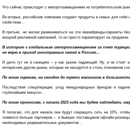
Что сейчас происходит с импортозамещением на потребительском ры
Во-вторых, российские компании создают продукты в новых для себя 
свойствам…
В-третьих, не желая размениваться на эти квазибренды-паразиты б
мощной рекламной кампанией, то он просто паразитирует на продажах
В историю с глобальным импортозамещением за счет турецких,
не верю в приход иностранных сетей в Россию…
И дело тут не в санкциях – у нас рынок падающий. Ну, и не стоит з
интереснее другие рынки, которые не находятся в столь плачевном с
По моим оценкам, на сегодня до трети магазинов в большинс
Последствия спецоперации, уход международных брендов и падени
глубочайшем минусе»…
По моим прогнозам, с начала 2023 года мы будем наблюдать 
Я полагаю, что для начала они будут сокращать сеть на 10%, чтобы
появится больше партнеров – и бывших поставщиков офлайн-розницы, 
необходимых разрешительных документов…