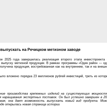
выпускать на Речицком метизном заводе
е 2025 года завершилась реализация второго этапа инвестпроекта 
 выпуску метизной продукции. В рамках программы «Один район — од
получена продукция, востребованная как на внутреннем, так и на внешн
ыло вложено порядка 23 миллионов рублей инвестиций, треть из котор
ние производства крепежных изделий на существующих мощностя
я наращивания экспортных поставок. Он был успешно завершен в 20
вая, она дает возможность выпускать новый вид продукта. Мож
оде открылась новая страница истории