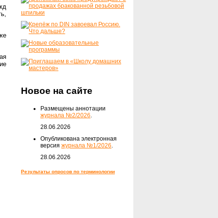
жд
ь,
же
ая
ие
Новое на сайте
Размещены аннотации
журнала №2/2026
.
28.06.2026
Опубликована электронная
версия
журнала №1/2026
.
28.06.2026
Результаты опросов по терминологии