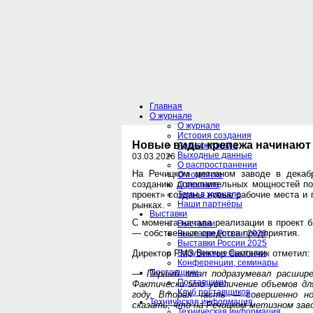
Главная
О журнале
О журнале
История создания
Новые виды крепежа начинают 
Архив журнала
Выходные данные
03.03.2026
О распространении
На Речицком метизном заводе в декабр
О подписке
созданию дополнительных мощностей по
О рекламе
проект» созданы новые рабочие места и 
Темы в журнале
Наши партнёры
рынках.
Выставки
С момента начала реализации в проект б
Выставки
— собственные средства предприятия.
Выставки России 2026
Выставки России 2025
Директор РМЗ Виктор Самончик отметил:
Зарубежные выставки
Конференции, семинары
Поставщики
— Первый этап подразумевал расшире
Поставщики
Фактически это увеличение объемов дл
Клуб поставщиков
году. Вторая часть — совершенно но
Техническая информация
сказать, что на Речицком метизном зав
Техническая информация