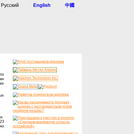
Русский
English
中國
по
ин
их
ых
х.
23
но