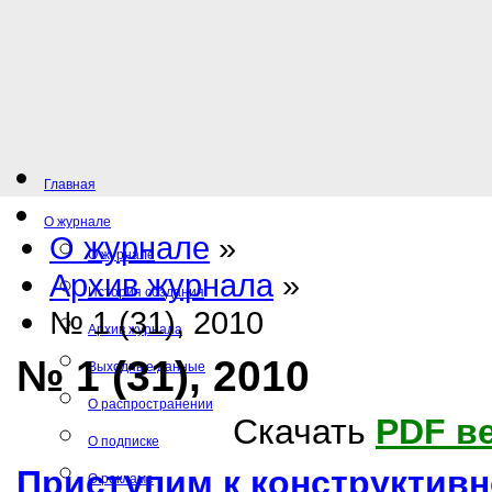
Главная
О журнале
О журнале
»
О журнале
Архив журнала
»
История создания
№ 1 (31), 2010
Архив журнала
№ 1 (31), 2010
Выходные данные
О распространении
Скачать
PDF в
О подписке
Приступим к конструктивн
О рекламе