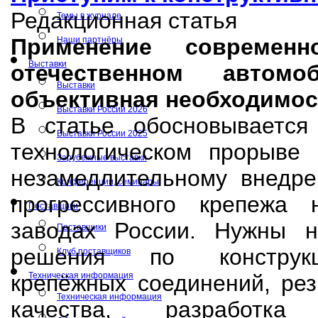
Редакционная статья
Темы в журнале
Применение современ
Наши партнёры
Выставки
отечественном автомо
Выставки
объективная необходимос
Выставки России 2026
В статье обосновывается
Выставки России 2025
технологическом прорыве
Зарубежные выставки
незамедлительному внедре
Конференции, семинары
прогрессивного крепежа 
Поставщики
заводах России. Нужны н
Поставщики
решения по конструк
Клуб поставщиков
крепёжных соединений, ре
Техническая информация
Техническая информация
качества, разработк