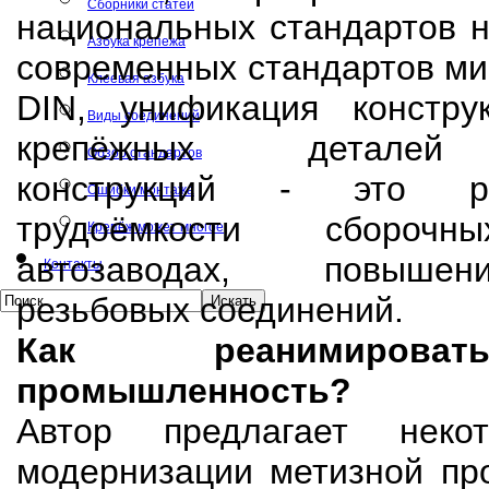
Сборники статей
национальных стандартов н
Азбука крепежа
современных стандартов ми
Клеевая азбука
DIN, унификация констру
Виды соединений
крепёжных деталей 
Обзор стандартов
конструкций - это р
Ошибки монтажа
трудоёмкости сборо
Крепёж может многое
автозаводах, повыше
Контакты
резьбовых соединений.
Как реанимирова
промышленность?
Автор предлагает нек
модернизации метизной пр