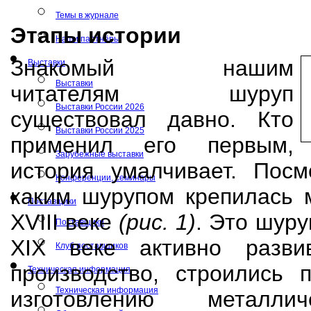
Темы в журнале
Этапы истории
Наши партнёры
Знакомый нашим
Выставки
Выставки
читателям шуруп
Выставки России 2026
существовал давно. Кто
Выставки России 2025
применил его первым,
Зарубежные выставки
история умалчивает. Посм
Конференции, семинары
каким шурупом крепилась 
Поставщики
XVIII веке
(рис. 1)
. Это шуру
Поставщики
XIX веке активно разви
Клуб поставщиков
производство, строились 
Техническая информация
Техническая информация
изготовлению металлич