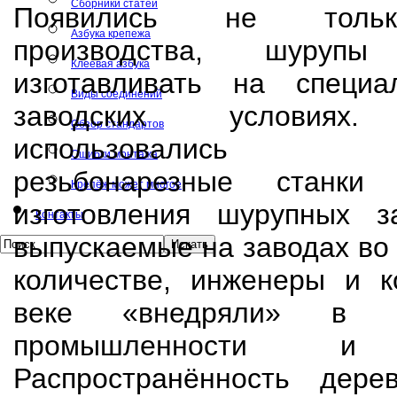
Сборники статей
Появились не тольк
Азбука крепежа
производства, шуруп
Клеевая азбука
изготавливать на специ
Виды соединений
заводских условиях.
Обзор стандартов
использовались гол
Ошибки монтажа
резьбонарезные станк
Крепёж может многое
изготовления шурупных за
Контакты
выпускаемые на заводах во
количестве, инженеры и к
веке «внедряли» в р
промышленности и с
Распространённость дере