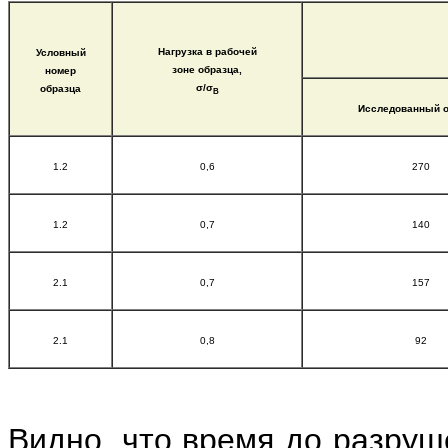
Нагрузка в рабочей
Условный
зоне образца,
номер
σ/σ
образца
В
Исследованный о
1.2
0,6
270
1.2
0,7
140
2.1
0,7
157
2.1
0,8
92
Видно, что время до разруш