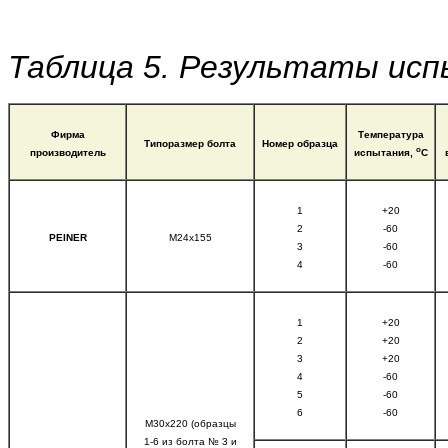
Таблица 5. Результаты исп
Фирма
Температура
Типоразмер болта
Номер образца
о
производитель
испытания,
С
1
+20
2
-60
PEINER
M24x155
3
-60
4
-60
1
+20
2
+20
3
+20
4
-60
5
-60
6
-60
M30x220 (образцы
1-6 из болта № 3 и