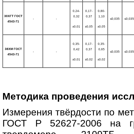
0,24-
0,17-
0,80-
30ХГТ ГОСТ
0,32
0,37
1,10
-
-
≤0,035
≤0,035
4543-71
±0,01
±0,05
±0,05
0,35-
0,17-
0,35-
38ХМ ГОСТ
0,42
0,37
0,65
-
-
≤0,035
≤0,035
4543-71
±0,01
±0,02
±0,02
Методика проведения исс
Измерения твёрдости по мет
ГОСТ Р 52627-2006 на г