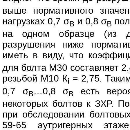
выше нормативного значе
нагрузках 0,7 σ
и 0,8 σ
пол
В
В
на одном образце (из д
разрушения ниже норматив
иметь в виду, что коэффиц
для болта М30 составляет 2,
резьбой М10 К
= 2,75. Таки
i
0,7 σ
…0,8 σ
есть вероя
В
В
некоторых болтов к ЗХР. П
при обследовании болтовых
59-65 аутригерных этаж