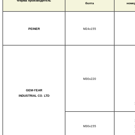
Фирма производитель
болта
номе
PEINER
M24x155
M30x220
GEM-YEAR
INDUSTRIAL CO. LTD
M30x155