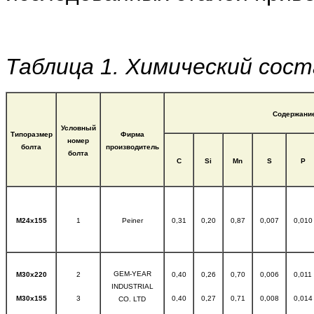
Таблица 1. Химический сос
Содержание
Условный
Типоразмер
Фирма
номер
болта
производитель
болта
С
Si
Mn
S
P
М24х155
1
Peiner
0,31
0,20
0,87
0,007
0,010
GEM-YEAR
М30х220
2
0,40
0,26
0,70
0,006
0,011
INDUSTRIAL
М30х155
3
0,40
0,27
0,71
0,008
0,014
CO. LTD