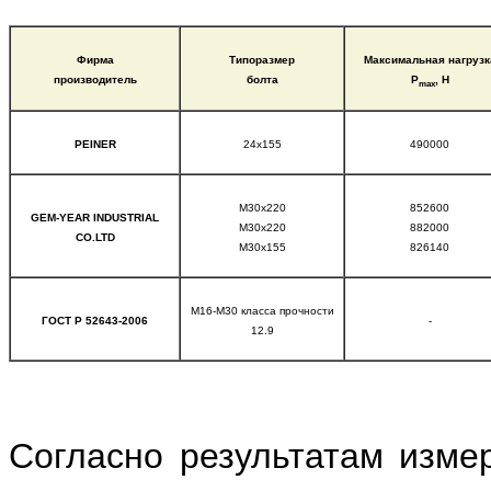
Фирма
Типоразмер
Максимальная нагрузк
производитель
болта
Р
, Н
max
PEINER
24x155
490000
M30x220
852600
GEM-YEAR INDUSTRIAL
M30x220
882000
CO.LTD
M30x155
826140
М16-М30 класса прочности
ГОСТ Р 52643-2006
-
12.9
Согласно результатам изме