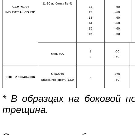
11-16 из болта № 4)
GEM-YEAR
11
-60
INDUSTRIAL CO.LTD
12
-60
13
-60
14
-60
15
-60
16
-60
1
-60
М30х155
2
-60
М16-М30
+20
ГОСТ Р 52643-2006
-
класса прочности 12.9
-60
* В образцах на боковой п
трещина.