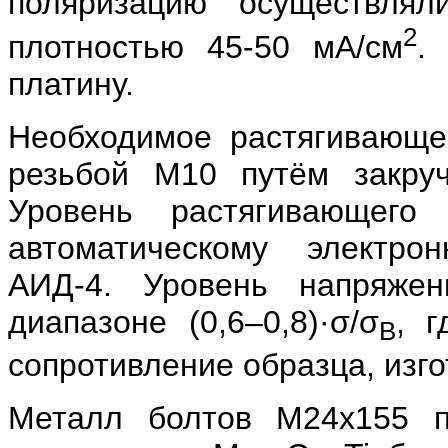
поляризацию осуществлял
2
плотностью 45-50 мА/см
.
платину.
Необходимое растягивающе
резьбой М10 путём закру
Уровень растягивающего
автоматическому электр
АИД-4. Уровень напряже
диапазоне (0,6–0,8)·σ/σ
, г
В
сопротивление образца, изго
Металл болтов М24х155 