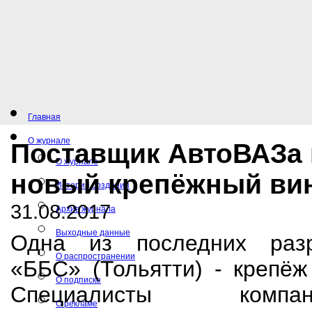
Главная
О журнале
Поставщик АвтоВАЗа
О журнале
новый крепёжный ви
История создания
31.08.2017
Архив журнала
Выходные данные
Одна из последних разр
О распространении
«ББС» (Тольятти) - крепёж
О подписке
Специалисты комп
О рекламе