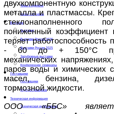
двухкомпонентную конструк
Темы в журнале
металла и пластмассы. Кре
Наши партнёры
стеклонаполненного п
Выставки
пониженный коэффициент и
Выставки
теряет работоспособность 
Выставки России 2026
- 60 до + 150°С при
Выставки России 2025
Зарубежные выставки
механических напряжениях,
Конференции, семинары
паров воды и химических с
Поставщики
масел, бензина, дизел
Поставщики
тормозной жидкости.
Клуб поставщиков
Техническая информация
ООО «ББС» являет
Техническая информация