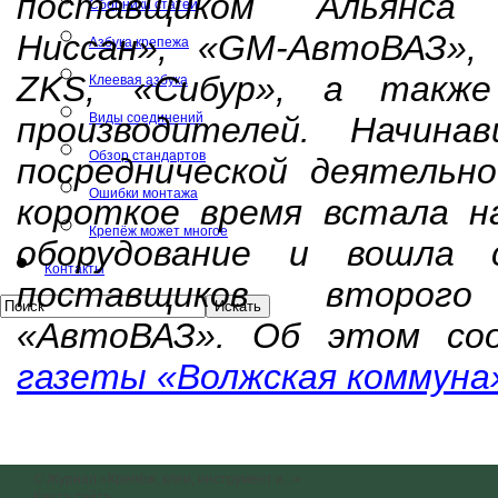
поставщиком Альянса «
Сборники статей
Ниссан», «GM-АвтоВАЗ», 
Азбука крепежа
ZKS, «Сибур», а также
Клеевая азбука
производителей. Начина
Виды соединений
Обзор стандартов
посреднической деятельно
Ошибки монтажа
короткое время встала на
Крепёж может многое
оборудование и вошла 
Контакты
поставщиков второг
«АвтоВАЗ». Об этом с
газеты «Волжская коммуна
© Журнал «Крепёж, клеи, инструмент и...»
Карта сайта