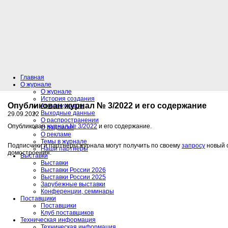
Главная
О журнале
О журнале
История создания
Опубликован журнал № 3/2022 и его содержание
Архив журнала
Выходные данные
29.09.2022
О распространении
Опубликован
журнал № 3/2022
и его содержание.
О подписке
О рекламе
Темы в журнале
Подписчики и партнёры журнала могут получить по своему
запросу
новый с
Наши партнёры
домостроения.
Выставки
Выставки
Выставки России 2026
Выставки России 2025
Зарубежные выставки
Конференции, семинары
Поставщики
Поставщики
Клуб поставщиков
Техническая информация
Техническая информация