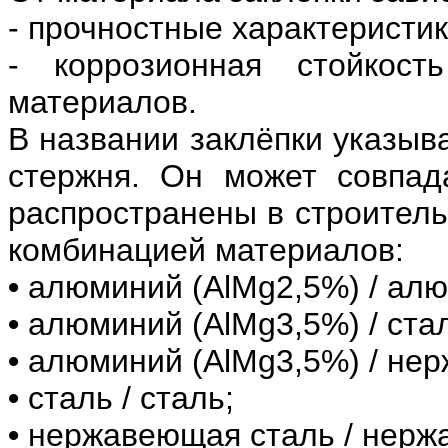
- прочностные характеристик
- коррозионная стойкос
материалов.
В названии заклёпки указыв
стержня. Он может совпад
распространены в строитель
комбинацией материалов:
•
алюминий (AlMg2,5%) / алю
•
алюминий (AlMg3,5%) / стал
•
алюминий (AlMg3,5%) / нер
•
сталь / сталь;
•
нержавеющая сталь / нерж