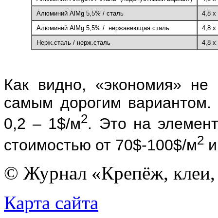
Алюминий AlMg 5,5% / сталь
4,8 х
Алюминий AlMg 5,5% / нержавеющая сталь
4,8 х
Нерж.сталь / нерж.сталь
4,8 х
Как видно, «экономия» не
самым дорогим вариантом. 
2
0,2 – 1$/м
. Это на элемен
2
стоимостью от 70$-100$/м
и
© Журнал «Крепёж, клеи, 
Карта сайта