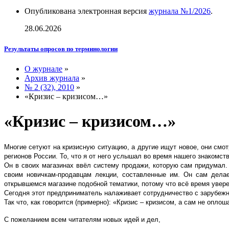
Опубликована электронная версия
журнала №1/2026
.
28.06.2026
Результаты опросов по терминологии
О журнале
»
Архив журнала
»
№ 2 (32), 2010
»
«Кризис – кризисом…»
«Кризис – кризисом…»
Многие сетуют на кризисную ситуацию, а другие ищут новое, они смо
регионов России. То, что я от него услышал во время нашего знакомст
Он в своих магазинах ввёл систему продажи, которую сам придумал. 
своим новичкам-продавцам лекции, составленные им. Он сам дела
открывшемся магазине подобной тематики, потому что всё время увере
Сегодня этот предприниматель налаживает сотрудничество с зарубежн
Так что, как говорится (примерно): «Кризис – кризисом, а сам не оплоша
С пожеланием всем читателям новых идей и дел,