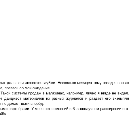
трят дальше и «копают» глубже. Несколько месяцев тому назад я позна
ва, превзошло мои ожидания.
Такой системы продаж в магазинах, например, лично я нигде не видел. 
ет дайджест материалов из разных журналов и раздаёт его экземпля
нно делает шаги вперёд.
ыми партнёрами. У меня нет сомнений в благополучном расширении его
й!».