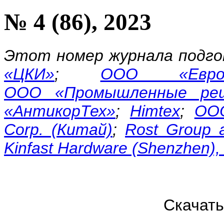
№ 4 (86), 2023
Этот номер журнала подго
«ЦКИ»
;
ООО «Европ
ООО «Промышленные ре
«АнтикорТех»
;
Himtex
;
ОО
Corp. (Китай)
;
Rost Group a
Kinfast Hardware (Shenzhen),
Скачат