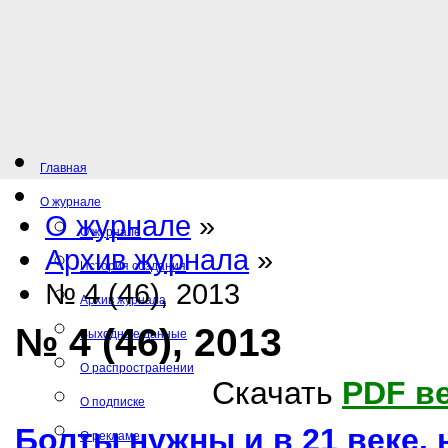
Главная
О журнале
О журнале
»
О журнале
Архив журнала
»
История создания
№ 4 (46), 2013
Архив журнала
№ 4 (46), 2013
Выходные данные
О распространении
Скачать
PDF в
О подписке
Болты нужны и в 21 веке, 
О рекламе