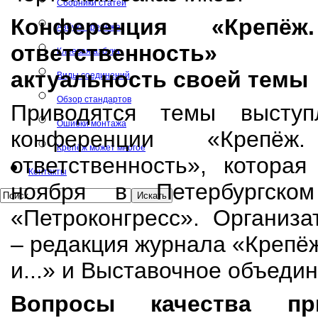
Сборники статей
Конференция «Крепё
Азбука крепежа
ответственность»
Клеевая азбука
актуальность своей темы
Виды соединений
Обзор стандартов
Приводятся темы выступ
Ошибки монтажа
конференции «Крепё
Крепёж может многое
ответственность», котора
Контакты
ноября в Петербургском
«Петроконгресс». Организ
– редакция журнала «Крепёж
и...» и Выставочное объеди
Вопросы качества пр