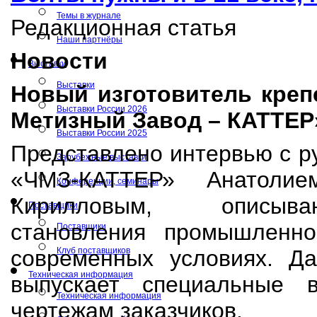
Темы в журнале
Редакционная статья
Наши партнёры
Новости
Выставки
Выставки
Новый изготовитель креп
Выставки России 2026
Метизный Завод – КАТТЕР
Выставки России 2025
Представлено интервью с 
Зарубежные выставки
«ЧМЗ-КАТТЕР» Анатолие
Конференции, семинары
Кирилловым, описыв
Поставщики
становления промышленно
Поставщики
современных условиях. Да
Клуб поставщиков
Техническая информация
выпускает специальные 
Техническая информация
чертежам заказчиков.