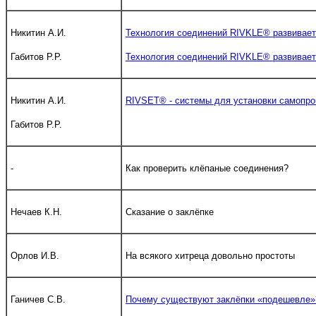
Никитин А.И.
Технология соединений RIVKLE® развивае
Габитов Р.Р.
Технология соединений RIVKLE® развивае
Никитин А.И.
RIVSET® - системы для установки самопр
Габитов Р.Р.
-
Как проверить клёпаные соединения?
Нечаев К.Н.
Сказание о заклёпке
Орлов И.В.
На всякого хитреца довольно простоты
Ганичев С.В.
Почему существуют заклёпки «подешевле»